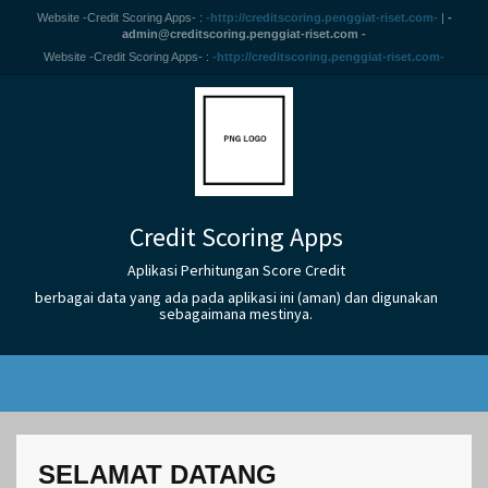
Website -Credit Scoring Apps- :
-http://creditscoring.penggiat-riset.com-
|
-
admin@creditscoring.penggiat-riset.com -
Website -Credit Scoring Apps- :
-http://creditscoring.penggiat-riset.com-
Credit Scoring Apps
Aplikasi Perhitungan Score Credit
berbagai data yang ada pada aplikasi ini (aman) dan digunakan
sebagaimana mestinya.
SELAMAT DATANG